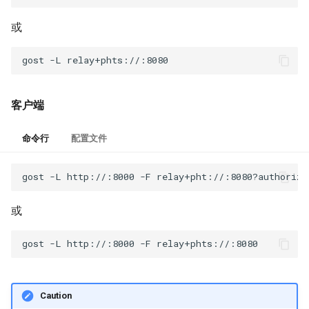
OTLS
或
FTCP
gost
-L
客户端
命令行
配置文件
gost
-L
http://:8000
-F
relay+pht://:8080?authorize
或
gost
-L
http://:8000
-F
Caution