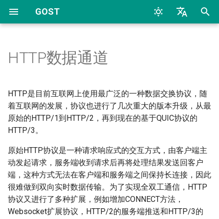
GOST
T
中文
y
English
HTTP数据通道
快速开始
概述
概述
概述
HTTP CONNECT方法
配置
Archive
命令行
TCP
HTTP
TCP
HTTP
2026
AI
p
e
配置概述
代理转发和通道
HTTP
动态配置
Plain HTTP Tunnel(pht)
监听器(Listeners)
Categories
配置文件
UDP
HTTP2
UDP
HTTP2
2024
Bypass
HTTP是目前互联网上使用最广泛的一种数据交换协议，随
t
着互联网的发展，协议也进行了几次重大的版本升级，从最
常见问题
服务
HTTP2
Websocket
处理器(Handlers)
TLS
SOCKS4
TLS
SOCKS4
2023
Deploy
原始的HTTP/1到HTTP/2，再到现在的基于QUIC协议的
o
HTTP/3。
转发链
HTTP3
HTTP/2
拨号器(Dialers)
MTLS
SOCKS5
uTLS
SOCKS5
2022
Docker
s
原始HTTP协议是一种请求响应式的交互方式，由客户端主
t
跳跃点
SOCKSv4/v5
连接器(Connectors)
HTTP/2 CONNECT方法
WS
Auto
MTLS
Forward
2017
General
动发起请求，服务端收到请求后再将处理结果发送回客户
a
端，这种方式无法在客户端和服务端之间保持长连接，因此
转发器
Shadowsocks
HTTP/2数据通道
MWS
Relay
WS
Relay
2016
K8S
很难做到双向实时数据传输。为了实现全双工通信，HTTP
r
协议又进行了多种扩展，例如增加CONNECT方法，
t
选择器
SNI
gRPC
HTTP2
TCP
MWS
SS
2015
LLM
Websocket扩展协议，HTTP/2的服务端推送和HTTP/3的