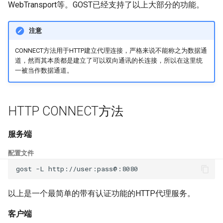
WebTransport等。GOST已经支持了以上大部分的功能。
s
认证
Relay
HTTP/3
H2(C)
UDP
HTTP2
SSU
Limiter
e
注意
分流
TLS
PHT
gRPC
RTCP
H2(C)
SNI
Logging
a
CONNECT方法用于HTTP建立代理连接，严格来说不能称之为数据通
r
道，然而其本质都是建立了可以双向通讯的长连接，所以在这里统
负载均衡
DTLS
WebTransport
QUIC
RUDP
gRPC
SSHD
Observer
一被当作数据通道。
c
限速限流
Websocket
PHT
RUNIX
QUIC
MASQUE
Port Forwarding
h
HTTP CONNECT方法
准入控制
gRPC
HTTP3
SS
PHT
Reverse Proxy
i
n
服务端
域名解析
QUIC
KCP
SSU
HTTP3
Serial
g
配置文件
主机IP映射
KCP
SSH
SNI
H3-MASQUE
TUN
gost
-L
Ingress
SSH
SSHD
SSHD
KCP
Tutorial
以上是一个最简单的带有认证功能的HTTP代理服务。
路由器
MTCP
RED
MASQUE
SSH
VPN
客户端