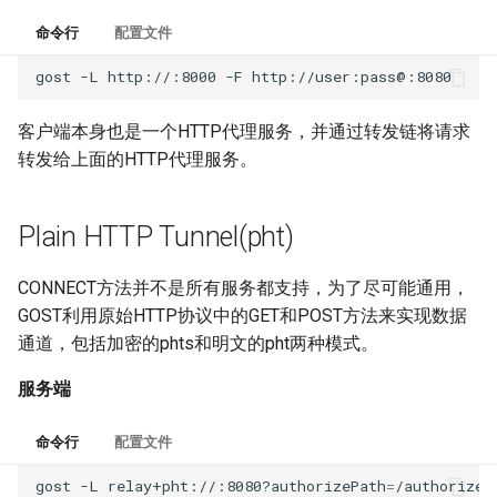
服务发现
PHT
REDU
DNS
SSHD
命令行
配置文件
gost
-L
http://:8000
-F
数据记录
Obfs
RTCP
RED
ICMP
客户端本身也是一个HTTP代理服务，并通过转发链将请求
重写器
RUDP
REDU
OHTTP
转发给上面的HTTP代理服务。
服务观测
RUNIX
TUN
OTLS
Plain HTTP Tunnel(pht)
插件系统
DNS
TAP
FTCP
CONNECT方法并不是所有服务都支持，为了尽可能通用，
TUN
GOST利用原始HTTP协议中的GET和POST方法来实现数据
通道，包括加密的phts和明文的pht两种模式。
TAP
服务端
ICMP
命令行
配置文件
OHTTP
gost
-L
relay+pht://:8080?authorizePath
=
/authorize
&